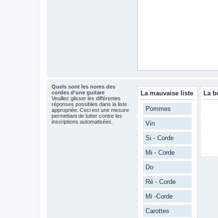
Quels sont les noms des
cordes d’une guitare
La mauvaise liste
La b
Veuillez glisser les différentes
réponses possibles dans la liste
Pommes
appropriée. Ceci est une mesure
permettant de lutter contre les
inscriptions automatisées.
Vin
Si - Corde
Mi - Corde
Do
Ré - Corde
Mi -Corde
Carottes