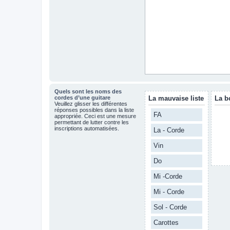
Quels sont les noms des
cordes d’une guitare
La mauvaise liste
La b
Veuillez glisser les différentes
réponses possibles dans la liste
FA
appropriée. Ceci est une mesure
permettant de lutter contre les
inscriptions automatisées.
La - Corde
Vin
Do
Mi -Corde
Mi - Corde
Sol - Corde
Carottes