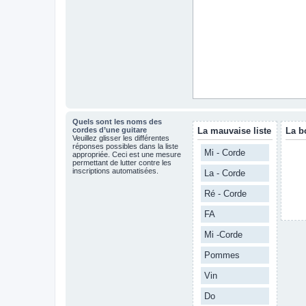
Quels sont les noms des
cordes d’une guitare
La mauvaise liste
La b
Veuillez glisser les différentes
réponses possibles dans la liste
Mi - Corde
appropriée. Ceci est une mesure
permettant de lutter contre les
inscriptions automatisées.
La - Corde
Ré - Corde
FA
Mi -Corde
Pommes
Vin
Do