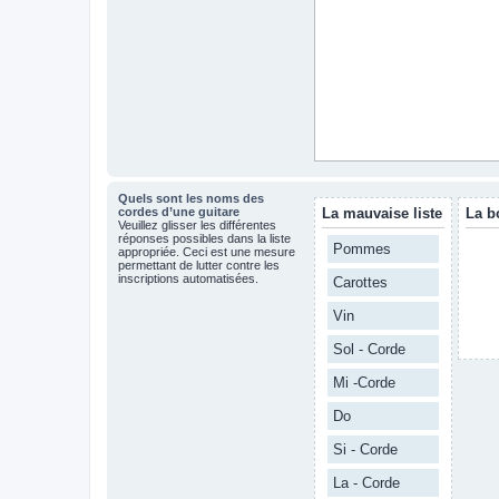
Quels sont les noms des
cordes d’une guitare
La mauvaise liste
La b
Veuillez glisser les différentes
réponses possibles dans la liste
Pommes
appropriée. Ceci est une mesure
permettant de lutter contre les
inscriptions automatisées.
Carottes
Vin
Sol - Corde
Mi -Corde
Do
Si - Corde
La - Corde