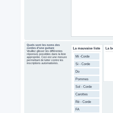
Quels sont les noms des
cordes d’une guitare
La mauvaise liste
La b
Veuillez glisser les différentes
réponses possibles dans la liste
Mi -Corde
appropriée. Ceci est une mesure
permettant de lutter contre les
inscriptions automatisées.
Si - Corde
Do
Pommes
Sol - Corde
Carottes
Ré - Corde
FA