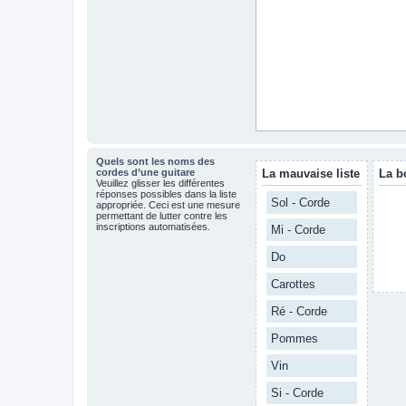
Quels sont les noms des
cordes d’une guitare
La mauvaise liste
La b
Veuillez glisser les différentes
réponses possibles dans la liste
Sol - Corde
appropriée. Ceci est une mesure
permettant de lutter contre les
inscriptions automatisées.
Mi - Corde
Do
Carottes
Ré - Corde
Pommes
Vin
Si - Corde