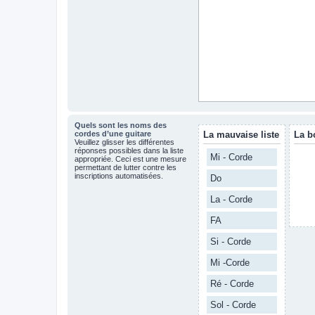
Quels sont les noms des
cordes d’une guitare
La mauvaise liste
La b
Veuillez glisser les différentes
réponses possibles dans la liste
Mi - Corde
appropriée. Ceci est une mesure
permettant de lutter contre les
inscriptions automatisées.
Do
La - Corde
FA
Si - Corde
Mi -Corde
Ré - Corde
Sol - Corde