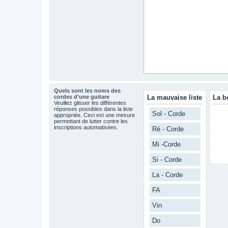
Quels sont les noms des
cordes d’une guitare
La mauvaise liste
La b
Veuillez glisser les différentes
réponses possibles dans la liste
Sol - Corde
appropriée. Ceci est une mesure
permettant de lutter contre les
inscriptions automatisées.
Ré - Corde
Mi -Corde
Si - Corde
La - Corde
FA
Vin
Do