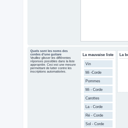
Quels sont les noms des
cordes d’une guitare
La mauvaise liste
La b
Veuillez glisser les différentes
réponses possibles dans la liste
Vin
appropriée. Ceci est une mesure
permettant de lutter contre les
inscriptions automatisées.
Mi -Corde
Pommes
Mi - Corde
Carottes
La - Corde
Ré - Corde
Sol - Corde