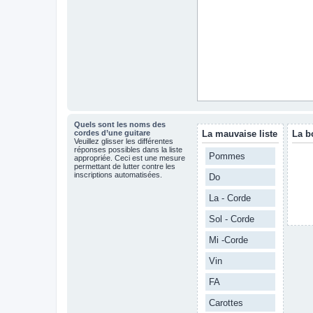
Quels sont les noms des
cordes d’une guitare
La mauvaise liste
La b
Veuillez glisser les différentes
réponses possibles dans la liste
Pommes
appropriée. Ceci est une mesure
permettant de lutter contre les
inscriptions automatisées.
Do
La - Corde
Sol - Corde
Mi -Corde
Vin
FA
Carottes