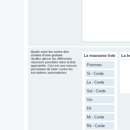
Quels sont les noms des
cordes d’une guitare
La mauvaise liste
La b
Veuillez glisser les différentes
réponses possibles dans la liste
Pommes
appropriée. Ceci est une mesure
permettant de lutter contre les
inscriptions automatisées.
Si - Corde
La - Corde
Sol - Corde
Vin
FA
Mi - Corde
Ré - Corde