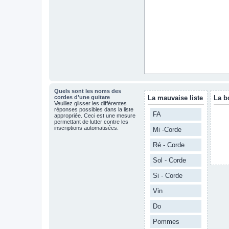
Quels sont les noms des
cordes d’une guitare
La mauvaise liste
La b
Veuillez glisser les différentes
réponses possibles dans la liste
FA
appropriée. Ceci est une mesure
permettant de lutter contre les
inscriptions automatisées.
Mi -Corde
Ré - Corde
Sol - Corde
Si - Corde
Vin
Do
Pommes