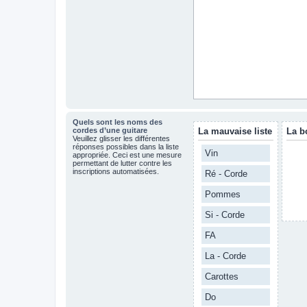
Quels sont les noms des
cordes d’une guitare
La mauvaise liste
La b
Veuillez glisser les différentes
réponses possibles dans la liste
Vin
appropriée. Ceci est une mesure
permettant de lutter contre les
inscriptions automatisées.
Ré - Corde
Pommes
Si - Corde
FA
La - Corde
Carottes
Do