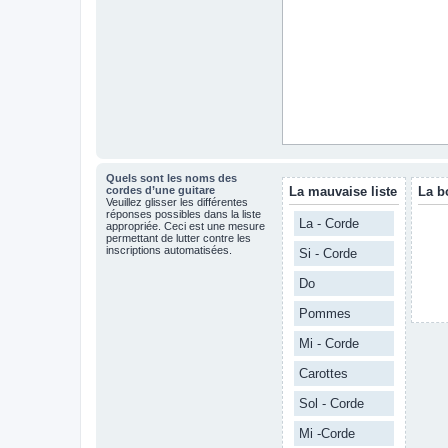
Quels sont les noms des
cordes d’une guitare
La mauvaise liste
La b
Veuillez glisser les différentes
réponses possibles dans la liste
La - Corde
appropriée. Ceci est une mesure
permettant de lutter contre les
inscriptions automatisées.
Si - Corde
Do
Pommes
Mi - Corde
Carottes
Sol - Corde
Mi -Corde