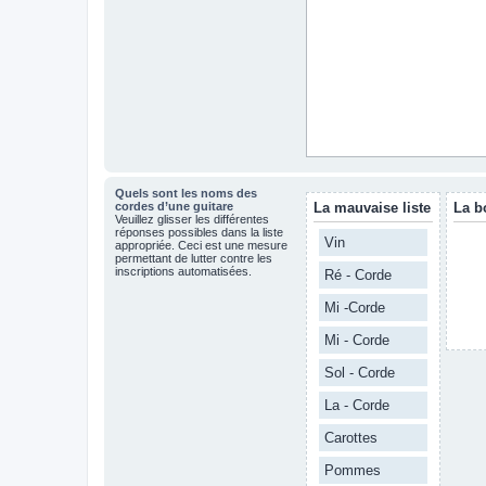
Quels sont les noms des
cordes d’une guitare
La mauvaise liste
La b
Veuillez glisser les différentes
réponses possibles dans la liste
Vin
appropriée. Ceci est une mesure
permettant de lutter contre les
inscriptions automatisées.
Ré - Corde
Mi -Corde
Mi - Corde
Sol - Corde
La - Corde
Carottes
Pommes