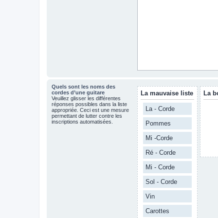
Quels sont les noms des
cordes d’une guitare
La mauvaise liste
La b
Veuillez glisser les différentes
réponses possibles dans la liste
La - Corde
appropriée. Ceci est une mesure
permettant de lutter contre les
inscriptions automatisées.
Pommes
Mi -Corde
Ré - Corde
Mi - Corde
Sol - Corde
Vin
Carottes