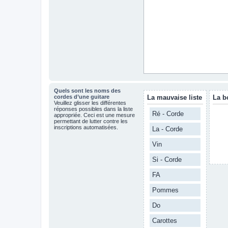
Quels sont les noms des
cordes d’une guitare
La mauvaise liste
La b
Veuillez glisser les différentes
réponses possibles dans la liste
Ré - Corde
appropriée. Ceci est une mesure
permettant de lutter contre les
inscriptions automatisées.
La - Corde
Vin
Si - Corde
FA
Pommes
Do
Carottes