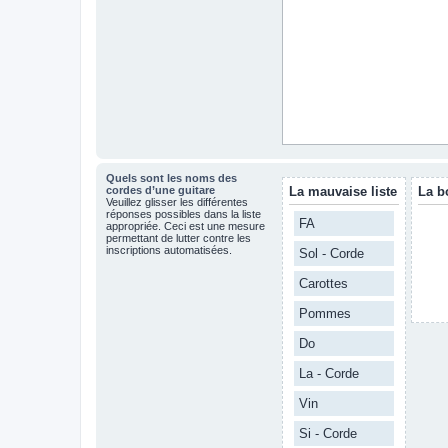
Quels sont les noms des
cordes d’une guitare
La mauvaise liste
La b
Veuillez glisser les différentes
réponses possibles dans la liste
FA
appropriée. Ceci est une mesure
permettant de lutter contre les
inscriptions automatisées.
Sol - Corde
Carottes
Pommes
Do
La - Corde
Vin
Si - Corde