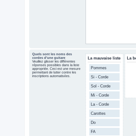
Quels sont les noms des
cordes d’une guitare
La mauvaise liste
La b
Veuillez glisser les différentes
réponses possibles dans la liste
Pommes
appropriée. Ceci est une mesure
permettant de lutter contre les
inscriptions automatisées.
Si - Corde
Sol - Corde
Mi - Corde
La - Corde
Carottes
Do
FA