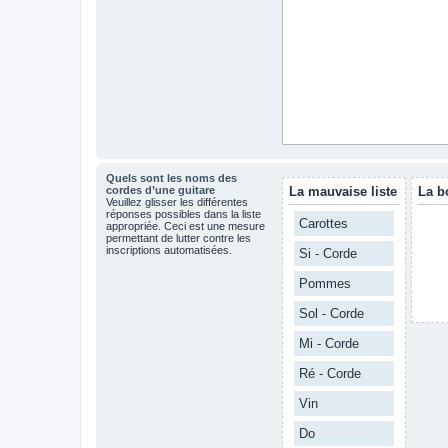
Quels sont les noms des
cordes d’une guitare
La mauvaise liste
La b
Veuillez glisser les différentes
réponses possibles dans la liste
Carottes
appropriée. Ceci est une mesure
permettant de lutter contre les
inscriptions automatisées.
Si - Corde
Pommes
Sol - Corde
Mi - Corde
Ré - Corde
Vin
Do