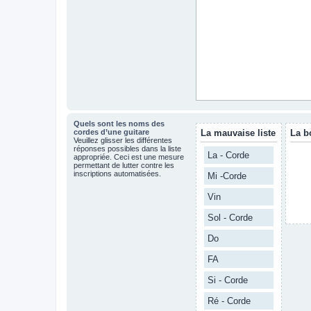
Quels sont les noms des
cordes d’une guitare
La mauvaise liste
La b
Veuillez glisser les différentes
réponses possibles dans la liste
La - Corde
appropriée. Ceci est une mesure
permettant de lutter contre les
inscriptions automatisées.
Mi -Corde
Vin
Sol - Corde
Do
FA
Si - Corde
Ré - Corde