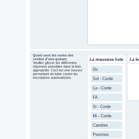
Quels sont les noms des
cordes d’une guitare
La mauvaise liste
La b
Veuillez glisser les différentes
réponses possibles dans la liste
Do
appropriée. Ceci est une mesure
permettant de lutter contre les
inscriptions automatisées.
Sol - Corde
La - Corde
FA
Si - Corde
Mi - Corde
Carottes
Pommes