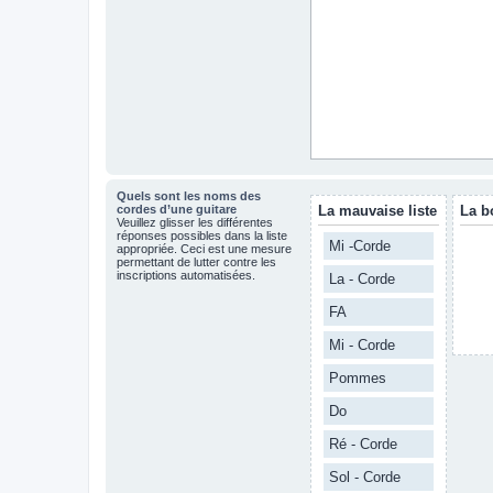
Quels sont les noms des
cordes d’une guitare
La mauvaise liste
La b
Veuillez glisser les différentes
réponses possibles dans la liste
Mi -Corde
appropriée. Ceci est une mesure
permettant de lutter contre les
inscriptions automatisées.
La - Corde
FA
Mi - Corde
Pommes
Do
Ré - Corde
Sol - Corde