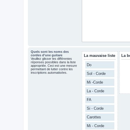
Quels sont les noms des
cordes d’une guitare
La mauvaise liste
La b
Veuillez glisser les différentes
réponses possibles dans la liste
Do
appropriée. Ceci est une mesure
permettant de lutter contre les
inscriptions automatisées.
Sol - Corde
Mi -Corde
La - Corde
FA
Si - Corde
Carottes
Mi - Corde