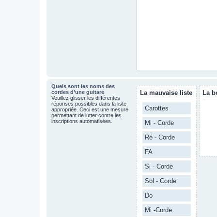
Quels sont les noms des
cordes d’une guitare
La mauvaise liste
La b
Veuillez glisser les différentes
réponses possibles dans la liste
Carottes
appropriée. Ceci est une mesure
permettant de lutter contre les
inscriptions automatisées.
Mi - Corde
Ré - Corde
FA
Si - Corde
Sol - Corde
Do
Mi -Corde