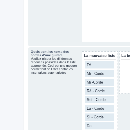
Quels sont les noms des
cordes d’une guitare
La mauvaise liste
La b
Veuillez glisser les différentes
réponses possibles dans la liste
FA
appropriée. Ceci est une mesure
permettant de lutter contre les
inscriptions automatisées.
Mi - Corde
Mi -Corde
Ré - Corde
Sol - Corde
La - Corde
Si - Corde
Do