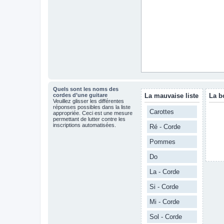
Quels sont les noms des
cordes d’une guitare
La mauvaise liste
La b
Veuillez glisser les différentes
réponses possibles dans la liste
Carottes
appropriée. Ceci est une mesure
permettant de lutter contre les
inscriptions automatisées.
Ré - Corde
Pommes
Do
La - Corde
Si - Corde
Mi - Corde
Sol - Corde