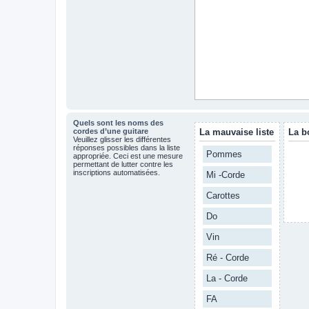
Quels sont les noms des
cordes d’une guitare
La mauvaise liste
La b
Veuillez glisser les différentes
réponses possibles dans la liste
Pommes
appropriée. Ceci est une mesure
permettant de lutter contre les
inscriptions automatisées.
Mi -Corde
Carottes
Do
Vin
Ré - Corde
La - Corde
FA