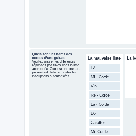
Quels sont les noms des
cordes d’une guitare
La mauvaise liste
La b
Veuillez glisser les différentes
réponses possibles dans la liste
FA
appropriée. Ceci est une mesure
permettant de lutter contre les
inscriptions automatisées.
Mi - Corde
Vin
Ré - Corde
La - Corde
Do
Carottes
Mi -Corde