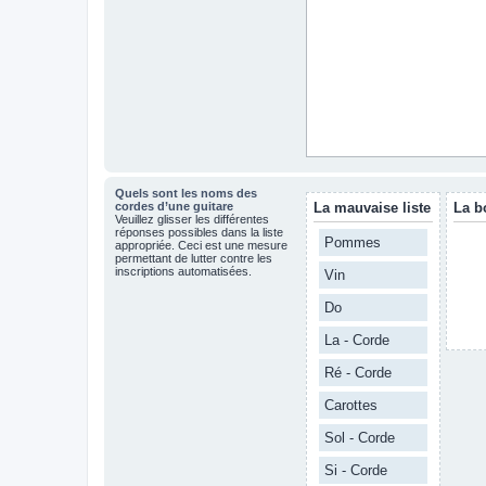
Quels sont les noms des
cordes d’une guitare
La mauvaise liste
La b
Veuillez glisser les différentes
réponses possibles dans la liste
Pommes
appropriée. Ceci est une mesure
permettant de lutter contre les
inscriptions automatisées.
Vin
Do
La - Corde
Ré - Corde
Carottes
Sol - Corde
Si - Corde