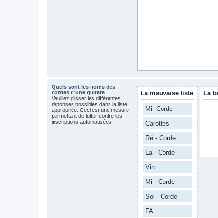
Quels sont les noms des
cordes d’une guitare
La mauvaise liste
La b
Veuillez glisser les différentes
réponses possibles dans la liste
Mi -Corde
appropriée. Ceci est une mesure
permettant de lutter contre les
inscriptions automatisées.
Carottes
Ré - Corde
La - Corde
Vin
Mi - Corde
Sol - Corde
FA