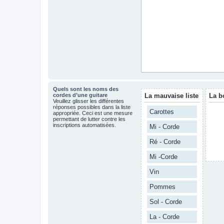
Quels sont les noms des
cordes d’une guitare
La mauvaise liste
La b
Veuillez glisser les différentes
réponses possibles dans la liste
Carottes
appropriée. Ceci est une mesure
permettant de lutter contre les
inscriptions automatisées.
Mi - Corde
Ré - Corde
Mi -Corde
Vin
Pommes
Sol - Corde
La - Corde